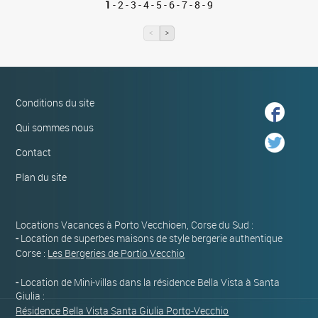
1
-
2
-
3
-
4
-
5
-
6
-
7
-
8
-
9
<
>
Conditions du site
Qui sommes nous
Contact
Plan du site
Locations Vacances à Porto Vecchioen, Corse du Sud :
-
Location de superbes maisons de style bergerie authentique
Corse :
Les Bergeries de Portio Vecchio
-
Location de Mini-villas dans la résidence Bella Vista à Santa
Giulia :
Résidence Bella Vista Santa Giulia Porto-Vecchio