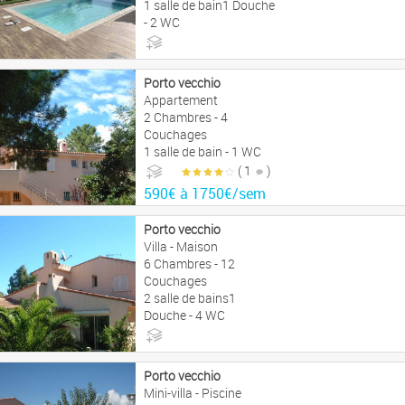
1 salle de bain1 Douche
- 2 WC
1890€ à 3290€/sem
Porto vecchio
Appartement
2 Chambres - 4
Couchages
1 salle de bain - 1 WC
( 1
)
590€ à 1750€/sem
Porto vecchio
Villa - Maison
6 Chambres - 12
Couchages
2 salle de bains1
Douche - 4 WC
1721€ à 5107€/sem
Porto vecchio
Mini-villa - Piscine