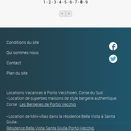
1
-
2
-
3
-
4
-
5
-
6
-
7
-
8
-
9
<
>
Conditions du site
Qui sommes nous
Contact
Plan du site
Locations Vacances à Porto Vecchioen, Corse du Sud :
-
Location de superbes maisons de style bergerie authentique
Corse :
Les Bergeries de Portio Vecchio
-
Location de Mini-villas dans la résidence Bella Vista à Santa
Giulia :
Résidence Bella Vista Santa Giulia Porto-Vecchio