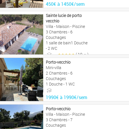
450€ à 1450€/sem
Sainte lucie de porto
vecchio
Villa - Maison - Piscine
3 Chambres - 6
Couchages
1 salle de bain1 Douche
- 2 WC
( 10
)
990€ à 3390€/sem
Porto-vecchio
Mini-villa
2 Chambres - 6
Couchages
1 Douche - 1 WC
1990€ à 1990€/sem
Porto-vecchio
Villa - Maison - Piscine
3 Chambres - 7
Couchages