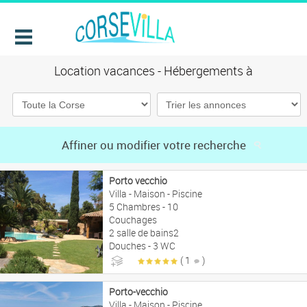
Location vacances - Hébergements à
Affiner ou modifier votre recherche
Porto vecchio
Villa - Maison - Piscine
5 Chambres - 10
Couchages
2 salle de bains2
Douches - 3 WC
( 1
)
6290€ à 7290€/sem
Porto-vecchio
Villa - Maison - Piscine