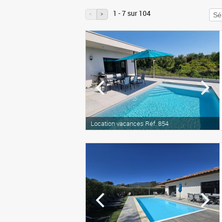
1 - 7 sur 104
<
>
Location vacances Réf. 854