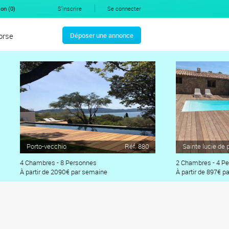
on (
0
)
S'inscrire
Se connecter
orse
Déposer une annonce
Porto-vecchio
Réf. 880
Sainte lucie de 
4 Chambres - 8 Personnes
2 Chambres - 4 P
À partir de 2090€ par semaine
À partir de 897€ 