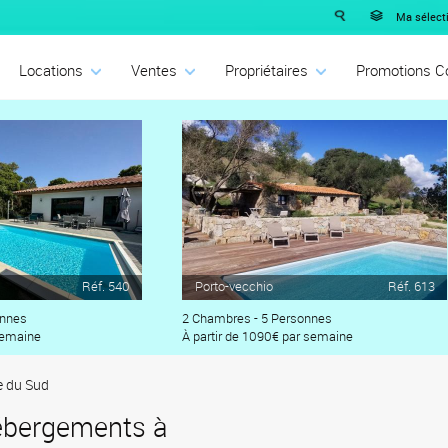
Ma sélecti
Locations
Ventes
Propriétaires
Promotions C
Réf. 540
Porto-vecchio
Réf. 613
onnes
2 Chambres - 5 Personnes
semaine
À partir de 1090€ par semaine
e du Sud
ébergements à