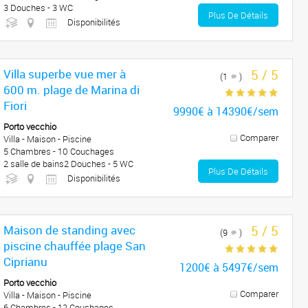
3 Douches - 3 WC
Plus De Détails
Disponibilités
Villa superbe vue mer à
5 / 5
(1
)
600 m. plage de Marina di
Fiori
9990€ à 14390€/sem
Porto vecchio
Comparer
Villa - Maison - Piscine
5 Chambres - 10 Couchages
2 salle de bains2 Douches - 5 WC
Plus De Détails
Disponibilités
Maison de standing avec
5 / 5
(9
)
piscine chauffée plage San
Ciprianu
1200€ à 5497€/sem
Porto vecchio
Comparer
Villa - Maison - Piscine
6 Chambres - 12 Couchages